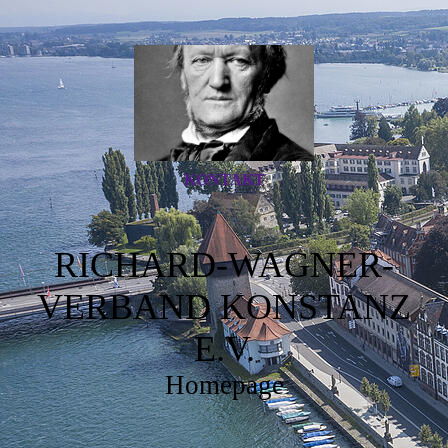
KONTAKT
RICHARD-WAGNER-
VERBAND KONSTANZ
E.V.
Homepage